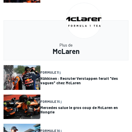
Plus de
McLaren
FORMULE 1
1 j
Häkkinen : Recruter Verstappen ferait "des
vagues" chez McLaren
FORMULE 1
5 j
Mercedes salue le gros coup de McLaren en
Hongrie
FORMULE 1
6 j