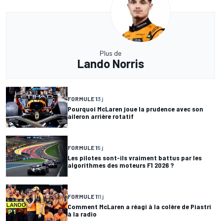
Plus de
Lando Norris
FORMULE 1
3 j
Pourquoi McLaren joue la prudence avec son
aileron arrière rotatif
FORMULE 1
5 j
Les pilotes sont-ils vraiment battus par les
algorithmes des moteurs F1 2026 ?
FORMULE 1
11 j
Comment McLaren a réagi à la colère de Piastri
à la radio