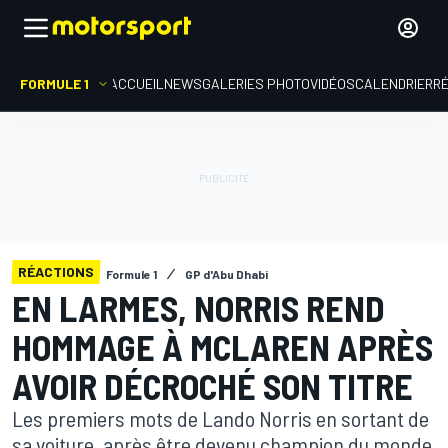
FORMULE 1
ACCUEIL
NEWS
GALERIES PHOTO
VIDÉOS
CALENDRIER
R
RÉACTIONS
Formule 1
GP d'Abu Dhabi
EN LARMES, NORRIS REND
HOMMAGE À MCLAREN APRÈS
AVOIR DÉCROCHÉ SON TITRE
Les premiers mots de Lando Norris en sortant de
sa voiture, après être devenu champion du monde