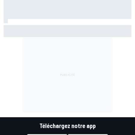
Marc Márquez assume enfin : "Le favori, c'est moi, non ?"
Téléchargez notre app