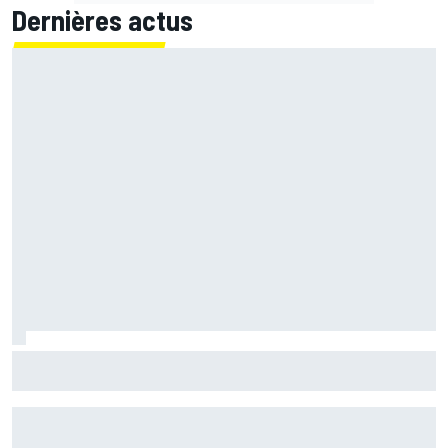
Dernières actus
Quartararo n'a jamais discuté de 2027 avec Yamaha :
"J'avais besoin d'air frais"