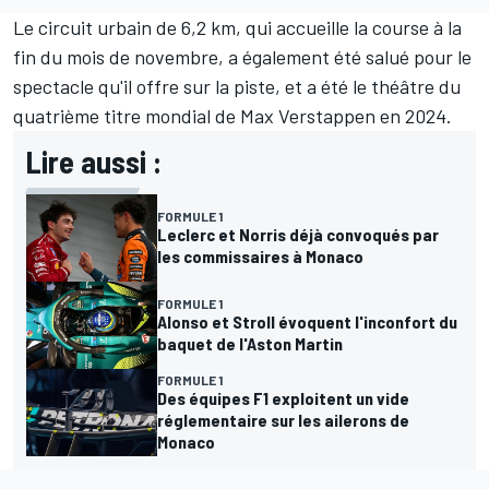
Le circuit urbain de 6,2 km, qui accueille la course à la
fin du mois de novembre, a également été salué pour le
spectacle qu'il offre sur la piste, et a été le théâtre du
quatrième titre mondial de
Max Verstappen
en 2024.
Lire aussi :
FORMULE 1
Leclerc et Norris déjà convoqués par
les commissaires à Monaco
FORMULE 1
Alonso et Stroll évoquent l'inconfort du
baquet de l'Aston Martin
FORMULE 1
Des équipes F1 exploitent un vide
réglementaire sur les ailerons de
Monaco