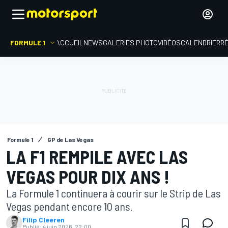
FORMULE 1
ACCUEIL
NEWS
GALERIES PHOTO
VIDÉOS
CALENDRIER
R
Formule 1
GP de Las Vegas
LA F1 REMPILE AVEC LAS
VEGAS POUR DIX ANS !
La Formule 1 continuera à courir sur le Strip de Las
Vegas pendant encore 10 ans.
Filip Cleeren
Publié:
4 juin 2026, 22:00