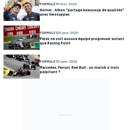
FORMULE 1
11 févr. 2020
Horner : Albon "partage beaucoup de qualités"
avec Verstappen
FORMULE 1
25 janv. 2020
Pérez ne voit aucune équipe progresser autant
que Racing Point
FORMULE 1
21 janv. 2020
Mercedes, Ferrari, Red Bull : un match à trois
palpitant ?