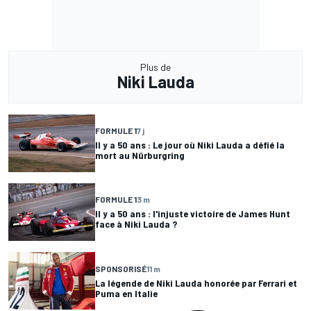
Plus de
Niki Lauda
FORMULE 1
7 j
Il y a 50 ans : Le jour où Niki Lauda a défié la
mort au Nürburgring
FORMULE 1
3 m
Il y a 50 ans : l'injuste victoire de James Hunt
face à Niki Lauda ?
SPONSORISÉ
11 m
La légende de Niki Lauda honorée par Ferrari et
Puma en Italie