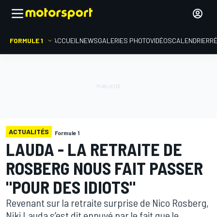
FORMULE 1
ACCUEIL
NEWS
GALERIES PHOTO
VIDÉOS
CALENDRIER
R
ACTUALITÉS
Formule 1
LAUDA - LA RETRAITE DE
ROSBERG NOUS FAIT PASSER
"POUR DES IDIOTS"
Revenant sur la retraite surprise de Nico Rosberg,
Niki Lauda s’est dit ennuyé par le fait que le