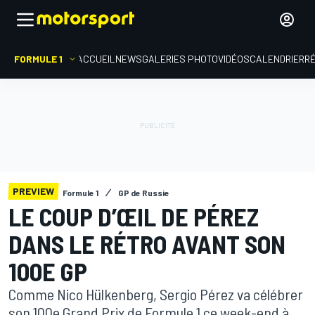
FORMULE 1
ACCUEIL
NEWS
GALERIES PHOTO
VIDÉOS
CALENDRIER
R
PREVIEW
Formule 1
GP de Russie
LE COUP D’ŒIL DE PÉREZ
DANS LE RÉTRO AVANT SON
100E GP
Comme Nico Hülkenberg, Sergio Pérez va célébrer
son 100e Grand Prix de Formule 1 ce week-end à