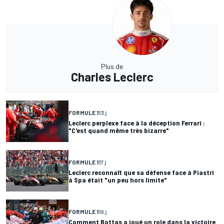
Plus de
Charles Leclerc
FORMULE 1
13 j
Leclerc perplexe face à la déception Ferrari :
"C'est quand même très bizarre"
FORMULE 1
17 j
Leclerc reconnaît que sa défense face à Piastri
à Spa était "un peu hors limite"
FORMULE 1
19 j
Comment Bottas a joué un role dans la victoire