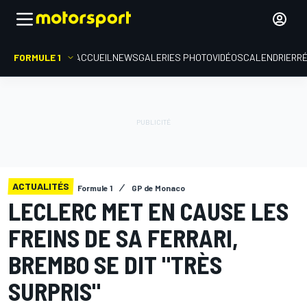
FORMULE 1
ACCUEIL
NEWS
GALERIES PHOTO
VIDÉOS
CALENDRIER
R
ACTUALITÉS
Formule 1
GP de Monaco
LECLERC MET EN CAUSE LES
FREINS DE SA FERRARI,
BREMBO SE DIT "TRÈS
SURPRIS"