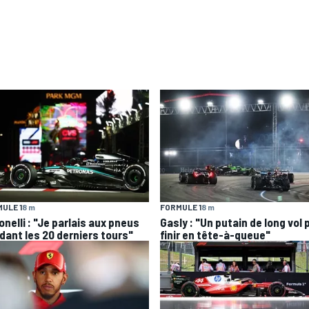
ULE 1
8 m
FORMULE 1
8 m
nelli : "Je parlais aux pneus
Gasly : "Un putain de long vol 
dant les 20 derniers tours"
finir en tête-à-queue"