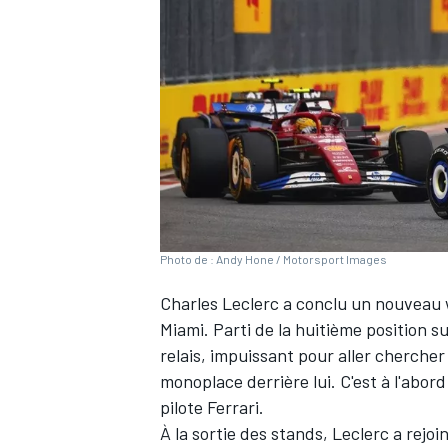
WRC
Photo de : Andy Hone / Motorsport Images
Charles Leclerc
a conclu un nouveau w
Miami. Parti de la huitième position su
relais, impuissant pour aller chercher
WEC
monoplace derrière lui. C'est à l'abor
pilote
Ferrari
.
À la sortie des stands, Leclerc a rejoi