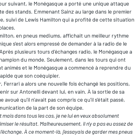
 tour suivant, le Monégasque a porté une unique attaque
ite des stands. Emmenant Sainz au large dans le premier
e, suivi de
Lewis Hamilton
qui a profité de cette situation
places.
milton, en pneus mediums, affichait un meilleur rythme
ique s'est alors empressé de demander à la radio de le
 Après plusieurs tours d'échanges radio, le Monégasque a
 champion du monde. Seulement, dans les tours qui ont
sont animés et le Monégasque a commencé à reprendre du
apide que son coéquipier.
Ferrari a alors une nouvelle fois échangé les positions,
ir sur Antonelli devant lui, en vain. À la sortie de sa
avoué qu'il n'avait pas compris ce qu'il s'était passé,
nication de la part de son équipe.
 mais dans tous les cas, je ne lui en veux absolument
miser le résultat. Malheureusement, il n'y a pas eu assez de
 l'échange. À ce moment-là, j'essayais de garder mes pneus