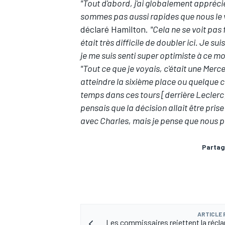
"Tout d'abord, j'ai globalement appréc
sommes pas aussi rapides que nous le 
déclaré Hamilton.
"Cela ne se voit pas 
était très difficile de doubler ici. Je su
je me suis senti super optimiste à ce m
AUTRES CHAMPIONNATS
"Tout ce que je voyais, c'était une
Merc
atteindre la sixième place ou quelqu
temps dans ces tours [derrière Leclerc]
pensais que la décision allait être pri
avec Charles, mais je pense que nous p
Partag
ARTICLE
Les commissaires rejettent la récl