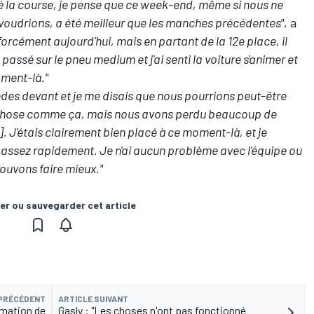
ié la course, je pense que ce week-end, même si nous ne
voudrions, a été meilleur que les manches précédentes"
, a
forcément aujourd'hui, mais en partant de la 12e place, il
is passé sur le pneu medium et j'ai senti la voiture s'animer et
oment-là."
edes
devant et je me disais que nous pourrions peut-être
e chose comme ça, mais nous avons perdu beaucoup de
. J'étais clairement bien placé à ce moment-là, et je
se assez rapidement. Je n'ai aucun problème avec l'équipe ou
ouvons faire mieux."
er ou sauvegarder cet article
 PRÉCÉDENT
ARTICLE SUIVANT
amation de
Gasly : "Les choses n'ont pas fonctionné