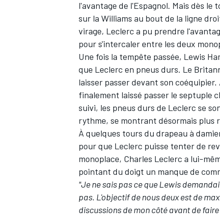
l'avantage de l'Espagnol. Mais dès le
sur la
Williams
au bout de la ligne dro
virage, Leclerc a pu prendre l'avantag
pour s'intercaler entre les deux mono
Une fois la tempête passée, Lewis Ha
que Leclerc en pneus durs. Le Britann
laisser passer devant son coéquipier.
finalement laissé passer le septuple
suivi, les pneus durs de Leclerc se 
rythme, se montrant désormais plus r
À quelques tours du drapeau à damier, 
pour que Leclerc puisse tenter de reven
monoplace, Charles Leclerc a lui-même 
pointant du doigt un manque de commu
"Je ne sais pas ce que Lewis demandait
pas.
L'objectif de nous deux est de maxi
discussions de mon côté avant de faire