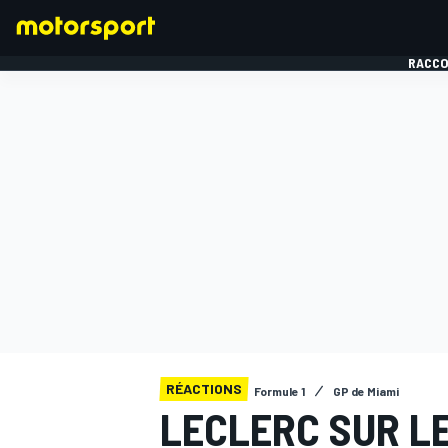
RACCO
FORMULE 1
RÉACTIONS
Formule 1
GP de Miami
LECLERC SUR LE