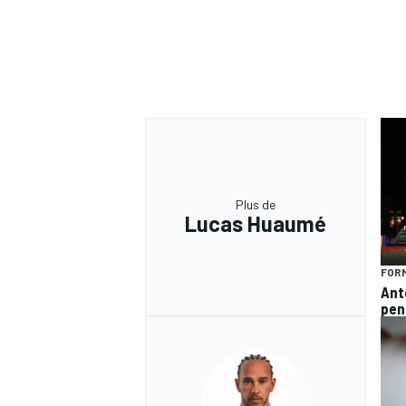
Plus de
Lucas Huaumé
FORM
Anto
pen