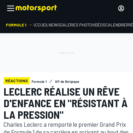
FORMULE 1
ACCUEIL
NEWS
GALERIES PHOTO
VIDÉOS
CALENDRIER
R
RÉACTIONS
Formule 1
GP de Belgique
LECLERC RÉALISE UN RÊVE
D'ENFANCE EN "RÉSISTANT À
LA PRESSION"
Charles Leclerc a remporté le premier Grand Prix
de Formule 1 de sa carrière en arrivant au bout des