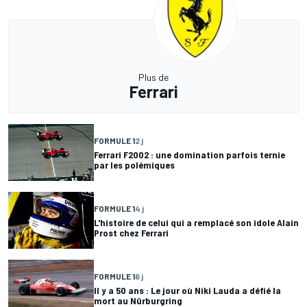
Plus de
Ferrari
FORMULE 1
2 j
Ferrari F2002 : une domination parfois ternie
par les polémiques
FORMULE 1
4 j
L'histoire de celui qui a remplacé son idole Alain
Prost chez Ferrari
FORMULE 1
6 j
Il y a 50 ans : Le jour où Niki Lauda a défié la
mort au Nürburgring