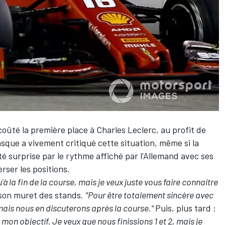
coûté la première place à
Charles Leclerc
, au profit de
asque a vivement critiqué cette situation, même si la
té surprise par le rythme affiché par l'Allemand avec ses
rser les positions.
qu'à la fin de la course, mais je veux juste vous faire connaitre
 à son muret des stands.
"Pour être totalement sincère avec
mais nous en discuterons après la course."
Puis, plus tard :
 mon objectif. Je veux que nous finissions 1 et 2, mais je