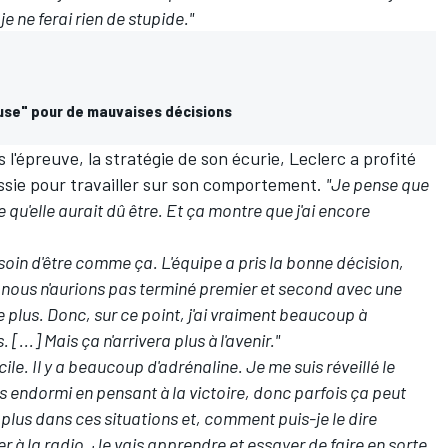
e ne ferai rien de stupide."
xcuse" pour de mauvaises décisions
 l'épreuve, la stratégie de son écurie, Leclerc a profité
ssie pour travailler sur son comportement.
"Je pense que
 qu'elle aurait dû être. Et ça montre que j'ai encore
besoin d'être comme ça. L'équipe a pris la bonne décision,
 nous n'aurions pas terminé premier et second avec une
le plus. Donc, sur ce point, j'ai vraiment beaucoup à
[...] Mais ça n'arrivera plus à l'avenir."
icile. Il y a beaucoup d'adrénaline. Je me suis réveillé le
is endormi en pensant à la victoire, donc parfois ça peut
r plus dans ces situations et, comment puis-je le dire
er à la radio. Je vais apprendre et essayer de faire en sorte