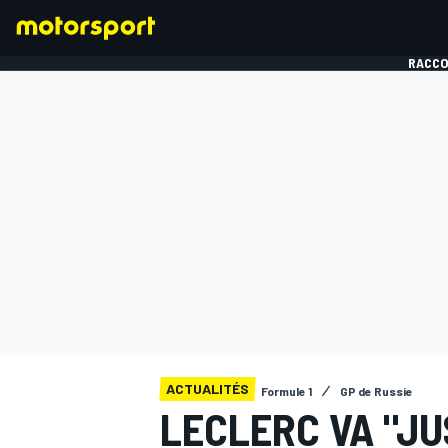
RACCO
FORMULE 1
ACTUALITÉS
Formule 1
GP de Russie
LECLERC VA "JU