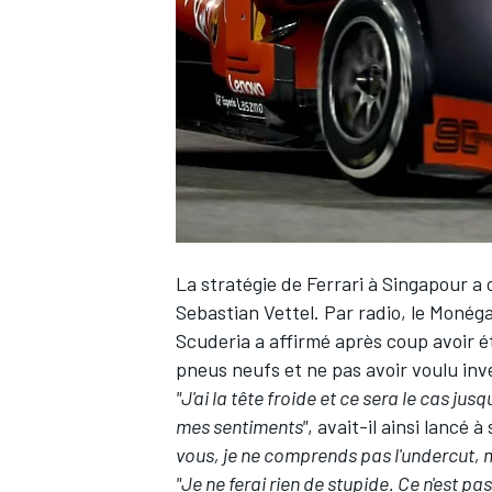
WRC
La stratégie de
Ferrari
à Singapour a 
Sebastian Vettel
. Par radio, le Monég
Scuderia a affirmé après coup avoir é
pneus neufs et ne pas avoir voulu inve
WEC
"J'ai la tête froide et ce sera le cas jus
mes sentiments"
, avait-il ainsi lancé
vous, je ne comprends pas l'undercut, 
"Je ne ferai rien de stupide.
Ce n'est pas