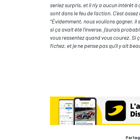
seriez surpris, et il n'y a aucun intérêt 
sont dans le feu de l'action. C'est assez
"Évidemment, nous voulions gagner, il s'e
si ça avait été l'inverse, j'aurais prob
vous ressentez quand vous courez. Si ça
AUTRES CHAMPIONNATS
fichez, et je ne pense pas qu'il y ait b
Partag