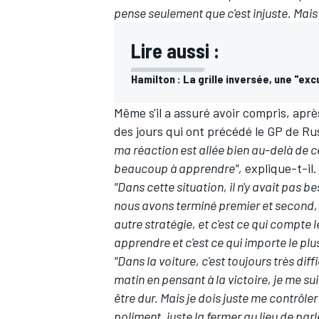
pense seulement que c'est injuste. Mais j
Lire aussi :
Hamilton : La grille inversée, une "e
Même s'il a assuré avoir compris, après
des jours qui ont précédé le GP de Ru
ma réaction est allée bien au-delà de ce
beaucoup à apprendre",
explique-t-il.
"Dans cette situation, il n'y avait pas 
nous avons terminé premier et second,
autre stratégie, et c'est ce qui compte 
apprendre et c'est ce qui importe le plus. 
"Dans la voiture, c'est toujours très diff
matin en pensant à la victoire, je me su
être dur. Mais je dois juste me contrôle
poliment, juste la fermer au lieu de parl