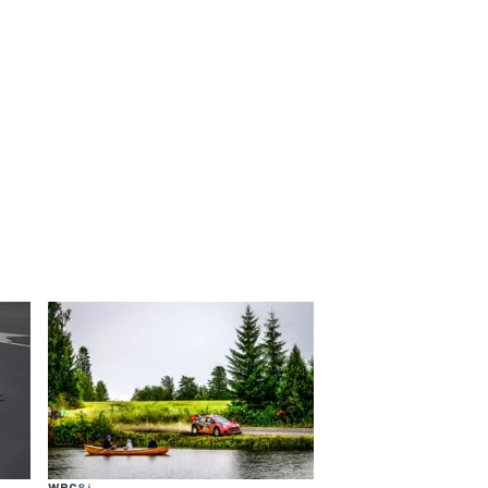
WRC
8 j