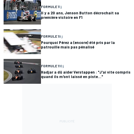
FORMULE 1
1 j
Il y a 20 ans, Jenson Button décrochait sa
première victoire en F1
FORMULE 1
9 j
Pourquoi Pérez a (encore) été pris par la
patrouille mais pas pénalisé
FORMULE 1
10 j
Hadjar a dû aider Verstappen : "J'ai vite compris
quand ils m'ont laissé en piste..."