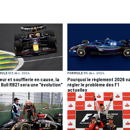
ULE 1
23 déc. 2024
FORMULE 1
15 déc. 2024
eur et soufflerie en cause, la
Pourquoi le règlement 2026 v
 Bull RB21 sera une "évolution"
régler le problème des F1
actuelles