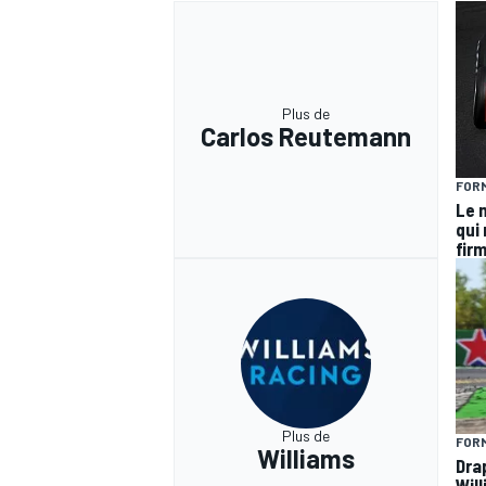
Plus de
Carlos Reutemann
AUTRES CHAMPIONNATS
FORM
Le 
qui 
fir
Plus de
FORM
Williams
Dra
Wil