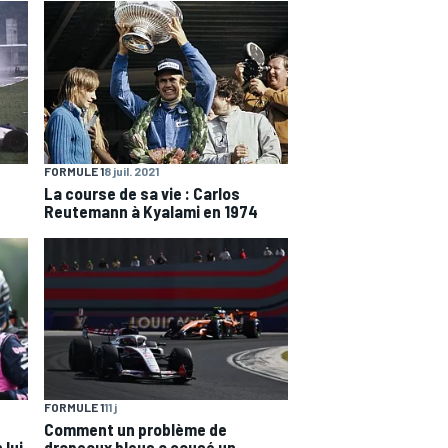
FORMULE 1
8 juil. 2021
La course de sa vie : Carlos
Reutemann à Kyalami en 1974
FORMULE 1
11 j
Comment un problème de
 lui
drapeaux bleus a causé un