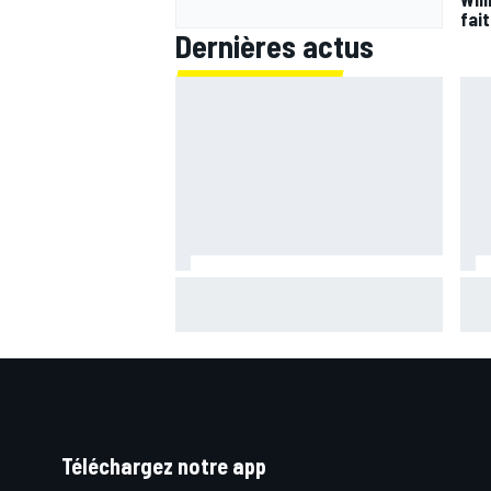
fai
Dernières actus
Quartararo n'a jamais discuté de
Bagn
2027 avec Yamaha : "J'avais
ima
besoin d'air frais"
bra
Téléchargez notre app