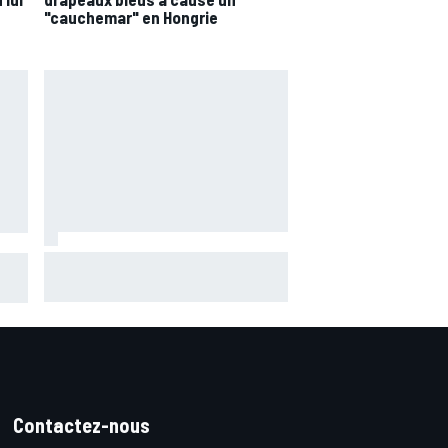
"cauchemar" en Hongrie
Marc Márquez assume enfin : "Le
 les
favori, c'est moi, non ?"
1
Contactez-nous