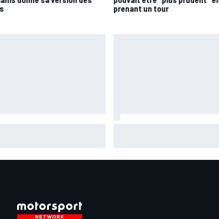
ts
prenant un tour
aia plus gêné qu'il l'avait
Pourquoi la FIA n'interdira pas
giné par son opération du
algorithmes des moteurs en F
s