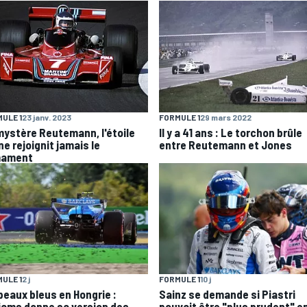
ULE 1
23 janv. 2023
FORMULE 1
29 mars 2022
mystère Reutemann, l'étoile
Il y a 41 ans : Le torchon brûle
ne rejoignit jamais le
entre Reutemann et Jones
mament
ULE 1
2 j
FORMULE 1
10 j
peaux bleus en Hongrie :
Sainz se demande si Piastri
liams donne sa version des
pouvait être "plus prudent" en