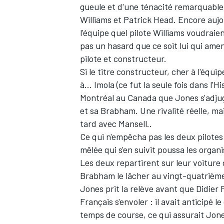
gueule et d'une ténacité remarquable e
Williams et Patrick Head. Encore au
WRC
l'équipe quel pilote Williams voudraien
pas un hasard que ce soit lui qui ame
pilote et constructeur.
Si le titre constructeur, cher à l'équip
à... Imola (ce fut la seule fois dans l'
Montréal au Canada que Jones s'adjuge
et sa Brabham. Une rivalité réelle, ma
tard avec Mansell..
Ce qui n'empêcha pas les deux pilote
mêlée qui s'en suivit poussa les orga
Les deux repartirent sur leur voiture 
Brabham le lâcher au vingt-quatrième 
WEC
Jones prit la relève avant que Didier P
Français s'envoler : il avait anticipé 
temps de course, ce qui assurait Jones