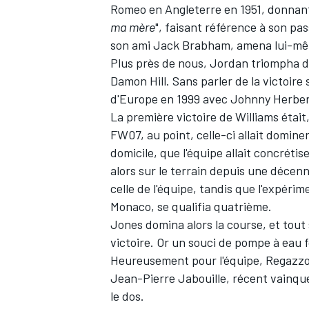
Romeo en Angleterre en 1951, donnant
ma mère
", faisant référence à son pa
WRC
son ami Jack Brabham, amena lui-même
Plus près de nous, Jordan triompha d
Damon Hill. Sans parler de la victoir
d'Europe en 1999 avec Johnny Herber
La première victoire de Williams était
FW07, au point, celle-ci allait dominer
domicile, que l'équipe allait concréti
alors sur le terrain depuis une décenn
celle de l'équipe, tandis que l'expéri
Monaco, se qualifia quatrième.
Jones domina alors la course, et tout s
victoire. Or un souci de pompe à eau f
WEC
Heureusement pour l'équipe, Regazzon
Jean-Pierre Jabouille, récent vainqu
le dos.