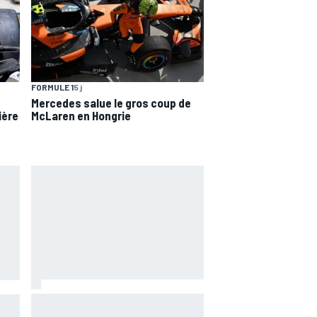
FORMULE 1
5 j
Mercedes salue le gros coup de
ière
McLaren en Hongrie
Zarco espère revenir à Misano :
 les
"C'est optimiste mais faisable"