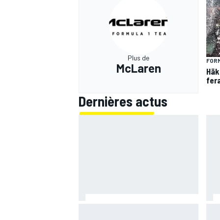
Plus de
FORM
McLaren
Häk
fer
Dernières actus
La grille de départ du Grand Prix
Mar
de Grande-Bretagne MotoGP
pole