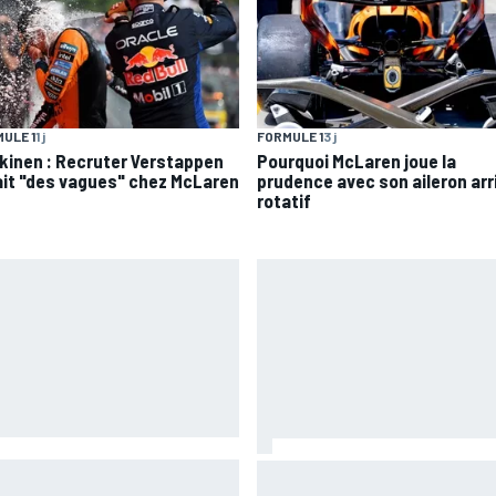
FORMULE 1
3 j
ULE 1
1 j
Pourquoi McLaren joue la
kinen : Recruter Verstappen
prudence avec son aileron arr
ait "des vagues" chez McLaren
rotatif
tín surprend en s'offrant la
EL2 - Di Giannantonio devance
 et le record du circuit à
Aprilia