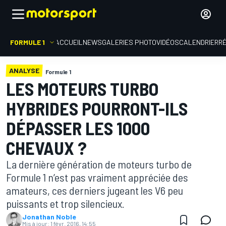
FORMULE 1
ACCUEIL
NEWS
GALERIES PHOTO
VIDÉOS
CALENDRIER
R
ANALYSE
Formule 1
LES MOTEURS TURBO
HYBRIDES POURRONT-ILS
DÉPASSER LES 1000
CHEVAUX ?
La dernière génération de moteurs turbo de
Formule 1 n’est pas vraiment appréciée des
amateurs, ces derniers jugeant les V6 peu
puissants et trop silencieux.
Jonathan Noble
Mis à jour:
1 févr. 2016, 14:55