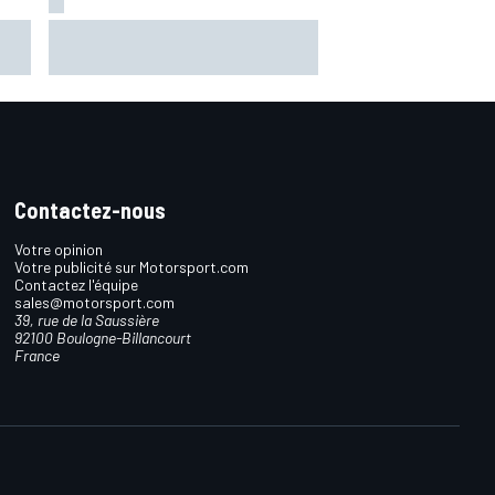
e-
Quartararo n'a jamais discuté de
2027 avec Yamaha : "J'avais
besoin d'air frais"
Contactez-nous
Votre opinion
Votre publicité sur Motorsport.com
Contactez l'équipe
sales@motorsport.com
39, rue de la Saussière
92100 Boulogne-Billancourt
France