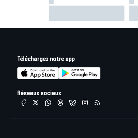
Häkkinen : Recruter Verstappen
Pou
ferait "des vagues" chez McLaren
une
sou
Téléchargez notre app
Réseaux sociaux