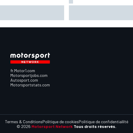
r Bagnaia, Stoner a affirmé
Le programme du GP de Grand
 évidence en lui apportant son
Bretagne MotoGP 2026
tien
fr.Motor1.com
Motorsportjobs.com
Autosport.com
Motorsportstats.com
Termes & Conditions
Politique de cookies
Politique de confidentialilté
© 2026
Motorsport Network
Tous droits réservés.