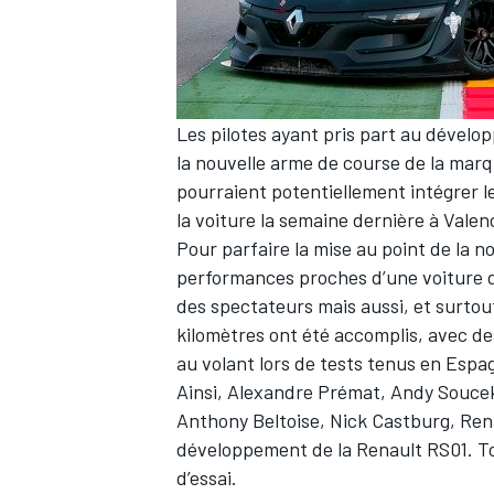
WRC
Les pilotes ayant pris part au dévelo
la nouvelle arme de course de la marq
pourraient potentiellement intégrer l
la voiture la semaine dernière à Valen
Pour parfaire la mise au point de la n
performances proches d’une voiture d
des spectateurs mais aussi, et surtou
kilomètres ont été accomplis, avec des
au volant lors de tests tenus en Espag
Ainsi, Alexandre Prémat, Andy Soucek,
WEC
Anthony Beltoise, Nick Castburg, Re
développement de la Renault RS01. To
d’essai.