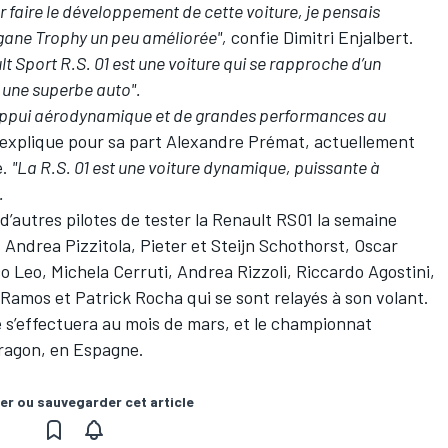
 faire le développement de cette voiture, je pensais
gane Trophy un peu améliorée",
confie Dimitri Enjalbert.
ult Sport R.S. 01 est une voiture qui se rapproche d’un
 une superbe auto".
’appui aérodynamique et de grandes performances au
explique pour sa part Alexandre Prémat, actuellement
e.
"La R.S. 01 est une voiture dynamique, puissante à
.
 d’autres pilotes de tester la Renault RS01 la semaine
s Andrea Pizzitola, Pieter et Steijn Schothorst, Oscar
Leo, Michela Cerruti, Andrea Rizzoli, Riccardo Agostini,
Ramos et Patrick Rocha qui se sont relayés à son volant.
re s’effectuera au mois de mars, et le championnat
Aragon, en Espagne.
er ou sauvegarder cet article