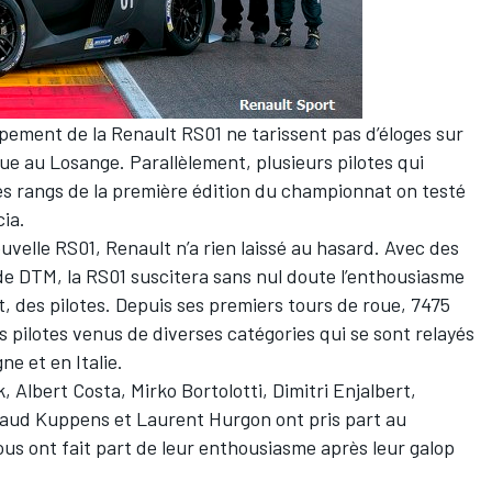
ppement de la Renault RS01 ne tarissent pas d’éloges sur
ue au Losange. Parallèlement, plusieurs pilotes qui
es rangs de la première édition du championnat on testé
cia.
ouvelle RS01, Renault n’a rien laissé au hasard. Avec des
e DTM, la RS01 suscitera sans nul doute l’enthousiasme
t, des pilotes. Depuis ses premiers tours de roue, 7475
 pilotes venus de diverses catégories qui se sont relayés
ne et en Italie.
 Albert Costa, Mirko Bortolotti, Dimitri Enjalbert,
naud Kuppens et Laurent Hurgon ont pris part au
us ont fait part de leur enthousiasme après leur galop