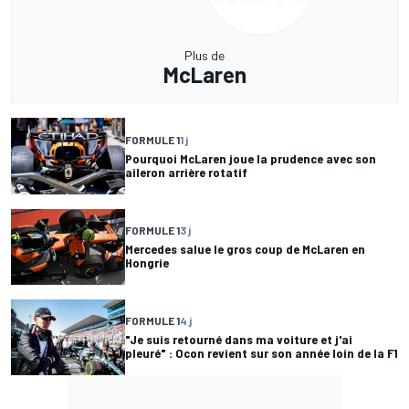
Plus de
McLaren
FORMULE 1
1 j
Pourquoi McLaren joue la prudence avec son
aileron arrière rotatif
FORMULE 1
3 j
Mercedes salue le gros coup de McLaren en
Hongrie
FORMULE 1
4 j
"Je suis retourné dans ma voiture et j'ai
pleuré" : Ocon revient sur son année loin de la F1