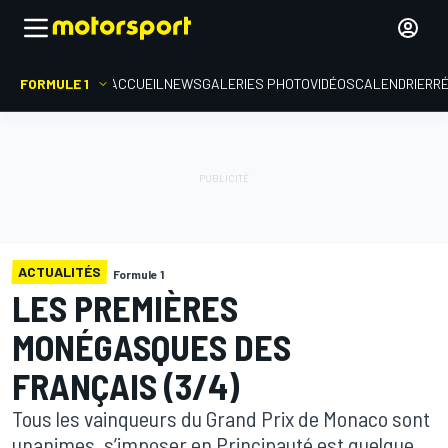
FORMULE 1
ACCUEIL
NEWS
GALERIES PHOTO
VIDÉOS
CALENDRIER
R
ACTUALITÉS
Formule 1
LES PREMIÈRES
MONÉGASQUES DES
FRANÇAIS (3/4)
Tous les vainqueurs du Grand Prix de Monaco sont
unanimes, s’imposer en Principauté est quelque