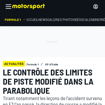
FORMULE 1
ACCUEIL
NEWS
GALERIES PHOTO
VIDÉOS
CALENDRIER
R
ACTUALITÉS
Formule 1
GP d'Italie
LE CONTRÔLE DES LIMITES
DE PISTE MODIFIÉ DANS LA
PARABOLIQUE
Tirant notamment les leçons de l'accident survenu
en F3 l'an passé, la direction de course a modifié la