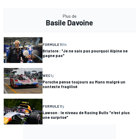
Plus de
Basile Davoine
FORMULE 1
11 h
Briatore : "Je ne sais pas pourquoi Alpine ne
gagne pas"
WEC
1 j
Porsche pense toujours au Mans malgré un
contexte fragilisé
FORMULE 1
1 j
Lawson : le niveau de Racing Bulls "n'est plus
une surprise"