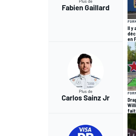
Plus de
Fabien Gaillard
FORM
Il y
déc
en 
Plus de
FORM
Carlos Sainz Jr
Dra
Wil
fai