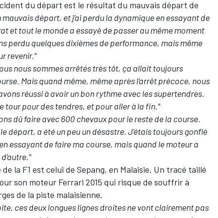
accident du départ est le résultat du mauvais départ de
mauvais départ, et j’ai perdu la dynamique en essayant de
Kvyat et tout le monde a essayé de passer au même moment
 avons perdu quelques dixièmes de performance, mais même
r revenir."
ous nous sommes arrêtés très tôt, ça allait toujours
course. Mais quand même, même après l’arrêt précoce, nous
 avons réussi à avoir un bon rythme avec les supertendres.
 tour pour des tendres, et pour aller à la fin."
vons dû faire avec 600 chevaux pour le reste de la course.
le départ, a été un peu un désastre. J’étais toujours gonflé
, en essayant de faire ma course, mais quand le moteur a
 d’autre."
 de la F1 est celui de Sepang, en Malaisie. Un tracé taillé
our son moteur Ferrari 2015 qui risque de souffrir à
ges de la piste malaisienne.
oite, ces deux longues lignes droites ne vont clairement pas