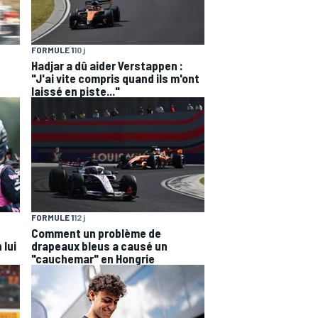
FORMULE 1
10 j
Hadjar a dû aider Verstappen :
"J'ai vite compris quand ils m'ont
laissé en piste..."
FORMULE 1
12 j
Comment un problème de
 lui
drapeaux bleus a causé un
"cauchemar" en Hongrie