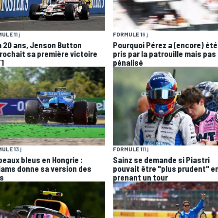
ULE 1
1 j
FORMULE 1
9 j
 a 20 ans, Jenson Button
Pourquoi Pérez a (encore) été
rochait sa première victoire
pris par la patrouille mais pas
F1
pénalisé
ULE 1
3 j
FORMULE 1
11 j
peaux bleus en Hongrie :
Sainz se demande si Piastri
liams donne sa version des
pouvait être "plus prudent" en
ts
prenant un tour