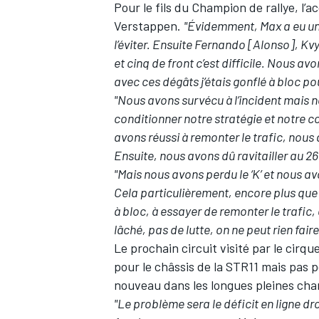
Pour le fils du Champion de rallye, l’
Verstappen.
"Évidemment, Max a eu un 
l’éviter. Ensuite Fernando [Alonso], 
et cinq de front c’est difficile. Nous
avec ces dégâts j’étais gonflé à bloc pou
"Nous avons survécu à l’incident mais n
conditionner notre stratégie et notre 
avons réussi à remonter le trafic, nous
Ensuite, nous avons dû ravitailler au 26e
"Mais nous avons perdu le ‘K’ et nous a
Cela particulièrement, encore plus que 
à bloc, à essayer de remonter le trafic
lâché, pas de lutte, on ne peut rien faire
Le prochain circuit visité par le cirque
pour le châssis de la STR11 mais pas p
nouveau dans les longues pleines char
"Le problème sera le déficit en ligne dr