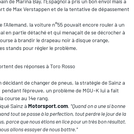
bain de Marina Bay, l’Espagnol a pris un bon envol mais a
art de
Max Verstappen
et de la tentative de dépassement
e l’Allemand, la voiture n°55 pouvait encore rouler à un
al en partie détaché et qui menaçait de se décrocher à
course à brandir le drapeau noir à disque orange,
es stands pour régler le problème.
ortent des réponses à Toro Rosso
n décidant de changer de pneus, la stratégie de Sainz a
 pendant l’épreuve, un problème de MGU-K lui a fait
 la course au 14e rang.
liqué Sainz à
Motorsport.com
.
"Quand on a une si bonne
nd tout se passe à la perfection, tout perdre le jour de la
, parce que nous étions en lice pour un très bon résultat.
nous allons essayer de nous battre."