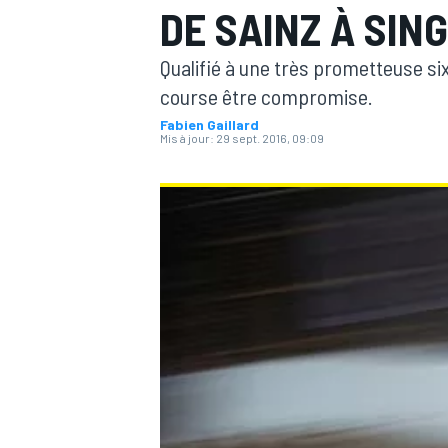
DE SAINZ À SIN
Qualifié à une très prometteuse si
course être compromise.
Fabien Gaillard
Mis à jour:
29 sept. 2016, 09:09
MOTOGP