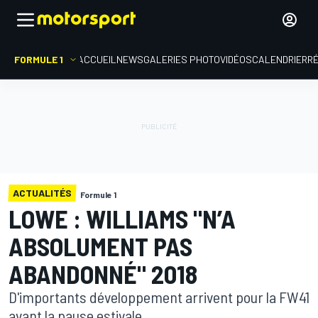
FORMULE 1
ACCUEIL
NEWS
GALERIES PHOTO
VIDÉOS
CALENDRIER
R
ACTUALITÉS
Formule 1
LOWE : WILLIAMS "N’A
ABSOLUMENT PAS
ABANDONNÉ" 2018
D'importants développement arrivent pour la FW41
avant la pause estivale.