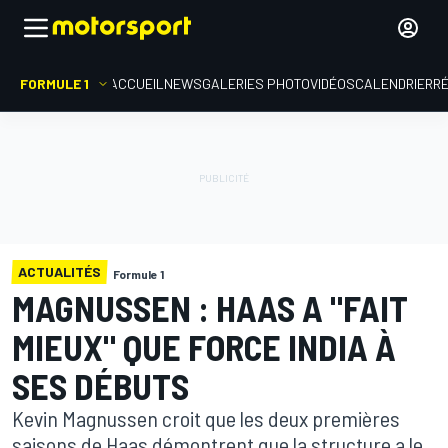
FORMULE 1
ACCUEIL
NEWS
GALERIES PHOTO
VIDÉOS
CALENDRIER
R
ACTUALITÉS
Formule 1
MAGNUSSEN : HAAS A "FAIT
MIEUX" QUE FORCE INDIA À
SES DÉBUTS
Kevin Magnussen croit que les deux premières
saisons de Haas démontrent que la structure a le