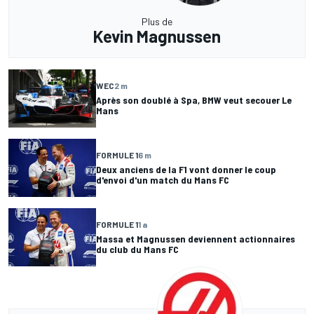
Plus de
Kevin Magnussen
WEC
2 m
Après son doublé à Spa, BMW veut secouer Le
Mans
FORMULE 1
6 m
Deux anciens de la F1 vont donner le coup
d'envoi d'un match du Mans FC
FORMULE 1
1 a
Massa et Magnussen deviennent actionnaires
du club du Mans FC