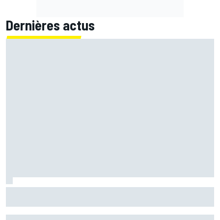
Dernières actus
Bagnaia : "Álex Márquez est devenu le pilote de référence
chez Ducati"