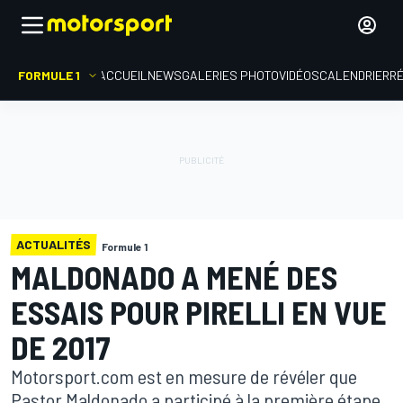
FORMULE 1
ACCUEIL
NEWS
GALERIES PHOTO
VIDÉOS
CALENDRIER
R
ACTUALITÉS
Formule 1
MALDONADO A MENÉ DES
ESSAIS POUR PIRELLI EN VUE
DE 2017
Motorsport.com est en mesure de révéler que
Pastor Maldonado a participé à la première étape