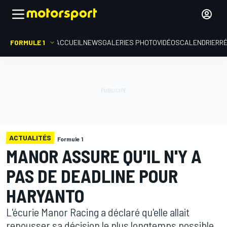
FORMULE 1
ACCUEIL
NEWS
GALERIES PHOTO
VIDÉOS
CALENDRIER
R
ACTUALITÉS
Formule 1
MANOR ASSURE QU'IL N'Y A
PAS DE DEADLINE POUR
HARYANTO
L'écurie Manor Racing a déclaré qu'elle allait
repousser sa décision le plus longtemps possible