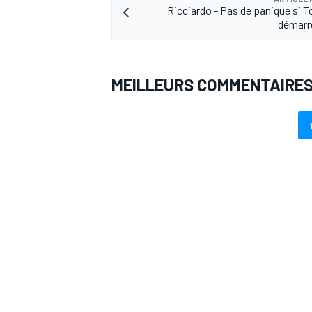
Ricciardo - Pas de panique si 
démarre
MEILLEURS COMMENTAIRE
AUTRES CHAMPIONNATS