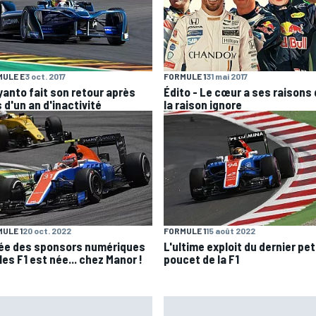
ULE E
3 oct. 2017
FORMULE 1
31 mai 2017
yanto fait son retour après
Édito - Le cœur a ses raisons
 d'un an d'inactivité
la raison ignore
ULE 1
20 oct. 2022
FORMULE 1
15 août 2022
dée des sponsors numériques
L'ultime exploit du dernier pet
les F1 est née... chez Manor !
poucet de la F1