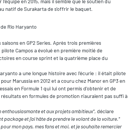
 l'équipe en 2015, mais il semble que le soutien du
 natif de Surakarta de s'offrir le baquet.
s de Rio Haryanto
 saisons en GP2 Series. Après trois premières
pilote Campos a évolué en première moitié de
ictoires en course sprint et la quatrième place du
Haryanto
a une longue histoire avec l'écurie : il était pilote
té pour Marussia en 2012 et a couru chez Manor en GP3 en
 essais en Formule 1 qui lui ont permis d'obtenir et de
résultats en formules de promotion n'auraient pas suffi à
on enthousiasmante et aux projets ambitieux",
déclare
nt package et j'ai hâte de prendre le volant de la voiture."
our mon pays, mes fans et moi, et je souhaite remercier