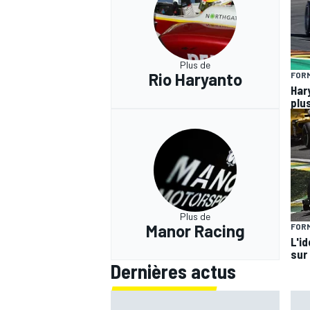
Plus de
Rio Haryanto
FORM
Har
plus
Plus de
Manor Racing
FORM
L'i
sur 
Dernières actus