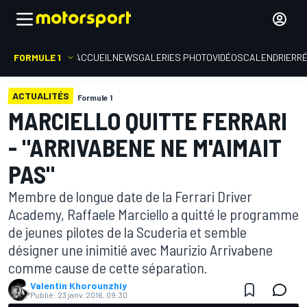
FORMULE 1
ACCUEIL
NEWS
GALERIES PHOTO
VIDÉOS
CALENDRIER
R
ACTUALITÉS
Formule 1
MARCIELLO QUITTE FERRARI
- "ARRIVABENE NE M'AIMAIT
PAS"
Membre de longue date de la Ferrari Driver
Academy, Raffaele Marciello a quitté le programme
de jeunes pilotes de la Scuderia et semble
désigner une inimitié avec Maurizio Arrivabene
comme cause de cette séparation.
Valentin Khorounzhiy
Publié:
23 janv. 2016, 09:30