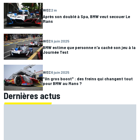
WEC
2 m
Après son doublé à Spa, BMW veut secouer Le
Mans
WEC
9 juin 2025
BMW estime que personne n'a caché son jeu à la
Journée Test
WEC
6 juin 2025
"Un gros boost" : des freins qui changent tout
pour BMW au Mans ?
Dernières actus