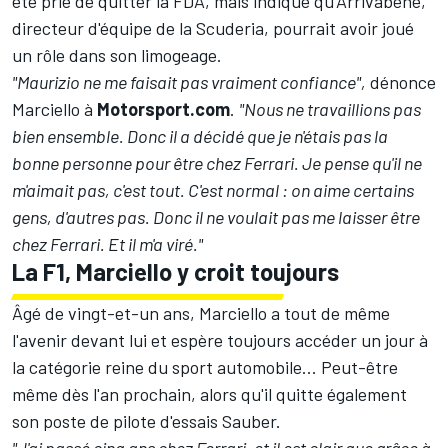
été prié de quitter la FDA, mais indique qu'Arrivabene,
directeur d'équipe de la Scuderia, pourrait avoir joué
un rôle dans son limogeage.
"Maurizio ne me faisait pas vraiment confiance",
dénonce
Marciello à
Motorsport.com
.
"Nous ne travaillions pas
bien ensemble. Donc il a décidé que je n'étais pas la
bonne personne pour être chez Ferrari.
Je pense qu'il ne
m'aimait pas, c'est tout. C'est normal : on aime certains
gens, d'autres pas. Donc il ne voulait pas me laisser être
chez Ferrari. Et il m'a viré."
La F1, Marciello y croit toujours
Âgé de vingt-et-un ans, Marciello a tout de même
l'avenir devant lui et espère toujours accéder un jour à
la catégorie reine du sport automobile... Peut-être
même dès l'an prochain, alors qu'il quitte également
son poste de pilote d'essais Sauber.