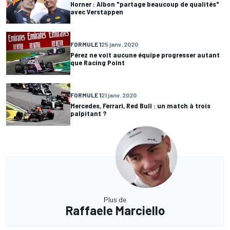
Horner : Albon "partage beaucoup de qualités"
avec Verstappen
FORMULE 1
25 janv. 2020
Pérez ne voit aucune équipe progresser autant
que Racing Point
FORMULE 1
21 janv. 2020
Mercedes, Ferrari, Red Bull : un match à trois
palpitant ?
Plus de
Raffaele Marciello