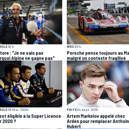
ULE 1
2 h
WEC
20 h
tore : "Je ne sais pas
Porsche pense toujours au M
rquoi Alpine ne gagne pas"
malgré un contexte fragilisé
ULE 1
3 févr. 2020
FIA F2
24 sept. 2019
est éligible à la Super Licence
Artem Markelov appelé chez
r 2020 ?
Arden pour remplacer Anthoi
Hubert