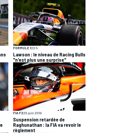
FORMULE 1
22 h
ans
Lawson : le niveau de Racing Bulls
"n'est plus une surprise"
FIA F2
25 juin 2019
Suspension retardée de
ne
Raghunathan : la FIA va revoir le
règlement