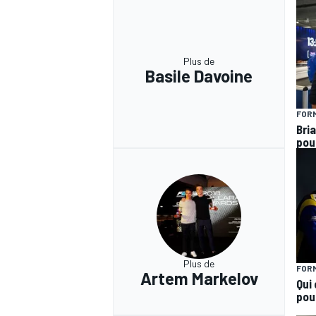
Plus de
Basile Davoine
FORM
Bria
pou
Plus de
FORM
Artem Markelov
Qui 
pou