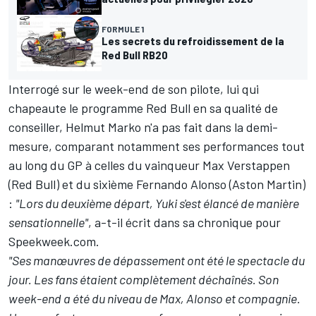
FORMULE 1
Les secrets du refroidissement de la
Red Bull RB20
Interrogé sur le week-end de son pilote, lui qui
chapeaute le programme
Red Bull
en sa qualité de
conseiller, Helmut Marko n'a pas fait dans la demi-
mesure, comparant notamment ses performances tout
au long du GP à celles du vainqueur
Max Verstappen
(Red Bull) et du sixième
Fernando Alonso
(
Aston Martin
)
:
"Lors du deuxième départ, Yuki s'est élancé de manière
sensationnelle"
, a-t-il écrit dans sa chronique pour
Speekweek.com.
"Ses manœuvres de dépassement ont été le spectacle du
jour. Les fans étaient complètement déchaînés. Son
week-end a été du niveau de Max, Alonso et compagnie.