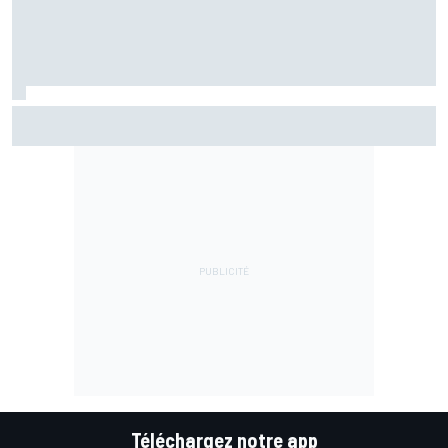
Bezzecchi entre gestion et bravoure : "Je suis détruit !"
Téléchargez notre app