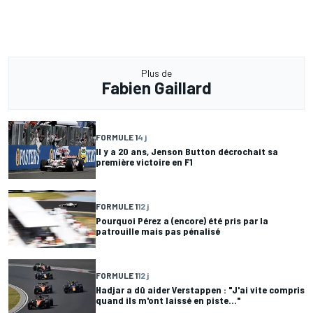
Plus de
Fabien Gaillard
FORMULE 1
4 j
Il y a 20 ans, Jenson Button décrochait sa
première victoire en F1
FORMULE 1
12 j
Pourquoi Pérez a (encore) été pris par la
patrouille mais pas pénalisé
FORMULE 1
12 j
Hadjar a dû aider Verstappen : "J'ai vite compris
quand ils m'ont laissé en piste..."