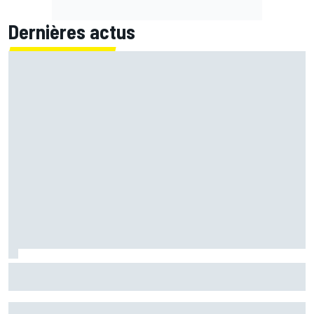
Dernières actus
Zarco "heureux" de retrouver une moto mais contraint de
rester prudent