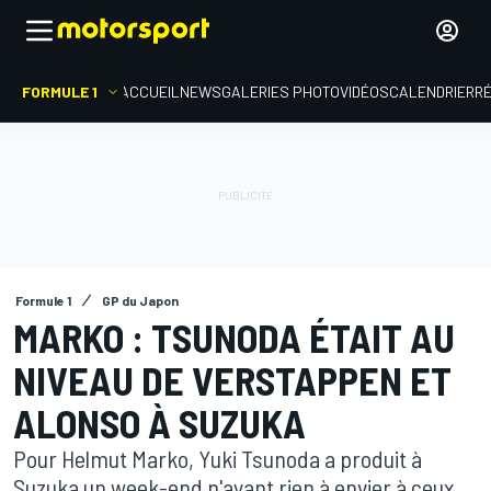
FORMULE 1
ACCUEIL
NEWS
GALERIES PHOTO
VIDÉOS
CALENDRIER
R
Formule 1
GP du Japon
MARKO : TSUNODA ÉTAIT AU
NIVEAU DE VERSTAPPEN ET
ALONSO À SUZUKA
Pour Helmut Marko, Yuki Tsunoda a produit à
Suzuka un week-end n'ayant rien à envier à ceux