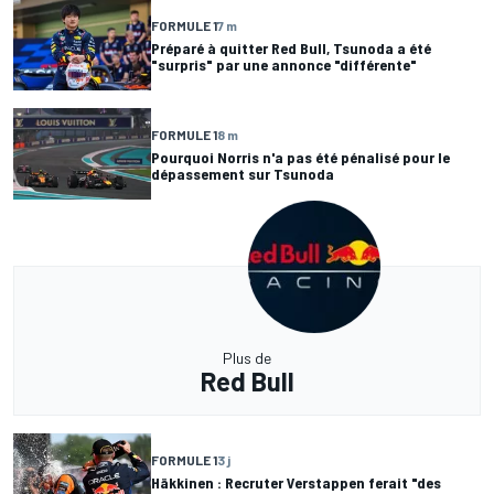
FORMULE 1
7 m
Préparé à quitter Red Bull, Tsunoda a été
"surpris" par une annonce "différente"
FORMULE 1
8 m
Pourquoi Norris n'a pas été pénalisé pour le
dépassement sur Tsunoda
Plus de
Red Bull
FORMULE 1
3 j
Häkkinen : Recruter Verstappen ferait "des