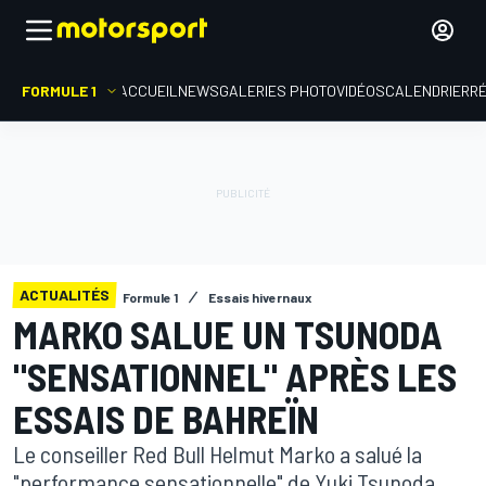
FORMULE 1
ACCUEIL
NEWS
GALERIES PHOTO
VIDÉOS
CALENDRIER
R
ACTUALITÉS
Formule 1
Essais hivernaux
MARKO SALUE UN TSUNODA
"SENSATIONNEL" APRÈS LES
ESSAIS DE BAHREÏN
Le conseiller Red Bull Helmut Marko a salué la
"performance sensationnelle" de Yuki Tsunoda