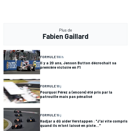
Plus de
Fabien Gaillard
FORMULE 1
16 h
Il y a 20 ans, Jenson Button décrochait sa
première victoire en F1
FORMULE 1
8 j
Pourquoi Pérez a (encore) été pris par la
patrouille mais pas pénalisé
FORMULE 1
9 j
Hadjar a dû aider Verstappen : "J'ai vite compris
quand ils m'ont laissé en piste..."