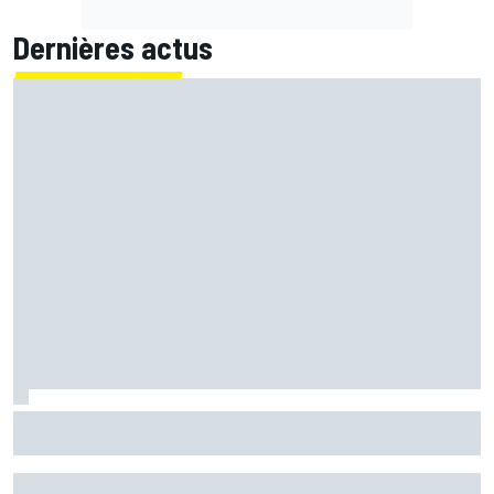
Dernières actus
Quartararo n'a jamais discuté de 2027 avec Yamaha :
"J'avais besoin d'air frais"