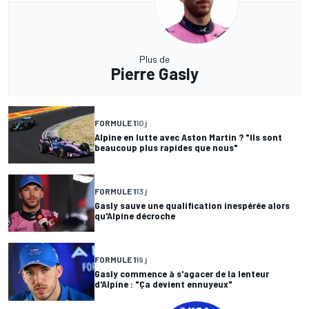
Plus de
Pierre Gasly
FORMULE 1
10 j
Alpine en lutte avec Aston Martin ? "Ils sont
beaucoup plus rapides que nous"
FORMULE 1
13 j
Gasly sauve une qualification inespérée alors
qu'Alpine décroche
FORMULE 1
19 j
Gasly commence à s'agacer de la lenteur
d'Alpine : "Ça devient ennuyeux"