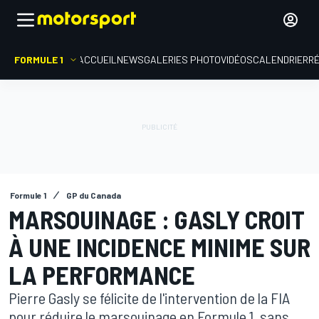
FORMULE 1
ACCUEIL
NEWS
GALERIES PHOTO
VIDÉOS
CALENDRIER
R
Formule 1
GP du Canada
MARSOUINAGE : GASLY CROIT
À UNE INCIDENCE MINIME SUR
LA PERFORMANCE
Pierre Gasly se félicite de l'intervention de la FIA
pour réduire le marsouinage en Formule 1, sans