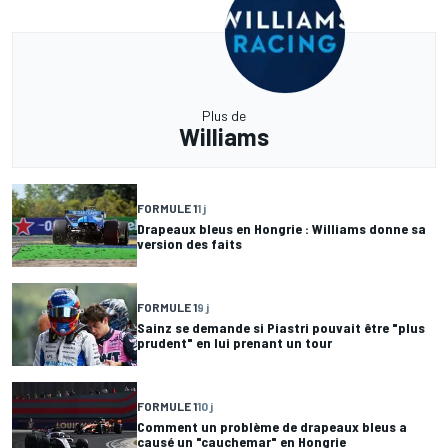
Plus de
Williams
FORMULE 1
1 j
Drapeaux bleus en Hongrie : Williams donne sa
version des faits
FORMULE 1
9 j
Sainz se demande si Piastri pouvait être "plus
prudent" en lui prenant un tour
FORMULE 1
10 j
Comment un problème de drapeaux bleus a
causé un "cauchemar" en Hongrie