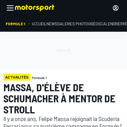
FORMULE 1
ACCUEIL
NEWS
GALERIES PHOTO
VIDÉOS
CALENDRIER
R
ACTUALITÉS
Formule 1
MASSA, D'ÉLÈVE DE
SCHUMACHER À MENTOR DE
STROLL
Il y a onze ans, Felipe Massa rejoignait la Scuderia
Ferrari pour sa quatrième campagne en Formule 1,