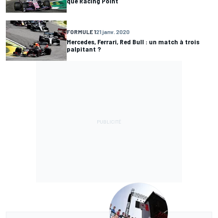
que Racing Point
FORMULE 1
21 janv. 2020
Mercedes, Ferrari, Red Bull : un match à trois
palpitant ?