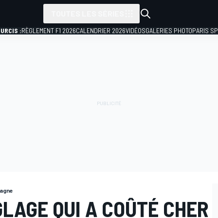
TOUTES LES SÉRIES
URCIS :
RÈGLEMENT F1 2026
CALENDRIER 2026
VIDÉOS
GALERIES PHOTO
PARIS S
tagne
GLAGE QUI A COÛTÉ CHER