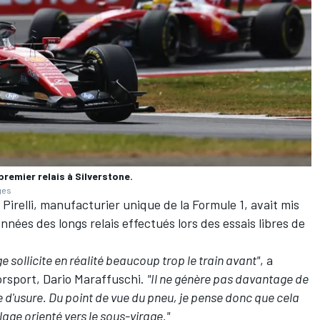
premier relais à Silverstone.
ges
relli, manufacturier unique de la Formule 1, avait mis
nnées des longs relais effectués lors des essais libres de
 sollicite en réalité beaucoup trop le train avant"
, a
torsport, Dario Maraffuschi.
"Il ne génère pas davantage de
 d'usure. Du point de vue du pneu, je pense donc que cela
lage orienté vers le sous-virage."