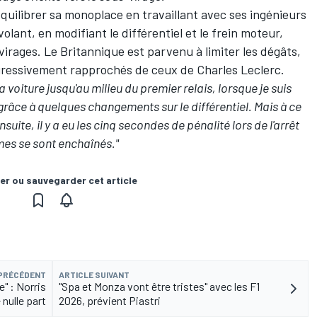
quilibrer sa monoplace en travaillant avec ses ingénieurs
volant, en modifiant le différentiel et le frein moteur,
virages. Le Britannique est parvenu à limiter les dégâts,
gressivement rapprochés de ceux de Charles Leclerc.
a voiture jusqu'au milieu du premier relais, lorsque je suis
grâce à quelques changements sur le différentiel.
Mais à ce
uite, il y a eu les cinq secondes de pénalité lors de l'arrêt
èmes se sont enchaînés."
er ou sauvegarder cet article
 PRÉCÉDENT
ARTICLE SUIVANT
" : Norris
"Spa et Monza vont être tristes" avec les F1
nulle part
2026, prévient Piastri