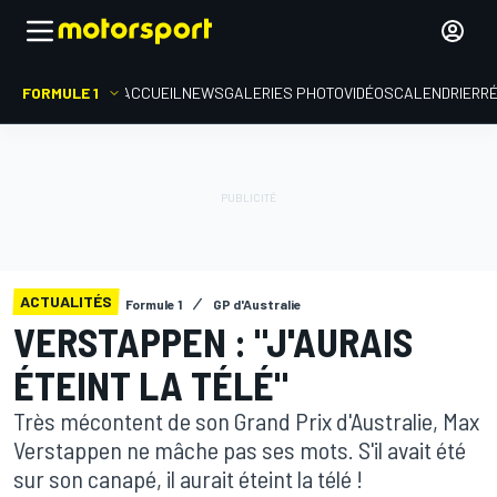
FORMULE 1
ACCUEIL
NEWS
GALERIES PHOTO
VIDÉOS
CALENDRIER
R
ACTUALITÉS
Formule 1
GP d'Australie
VERSTAPPEN : "J'AURAIS
ÉTEINT LA TÉLÉ"
Très mécontent de son Grand Prix d'Australie, Max
Verstappen ne mâche pas ses mots. S'il avait été
sur son canapé, il aurait éteint la télé !