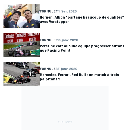
FORMULE 1
11 févr. 2020
Horner : Albon "partage beaucoup de qualités"
avec Verstappen
FORMULE 1
25 janv. 2020
Pérez ne voit aucune équipe progresser autant
que Racing Point
FORMULE 1
21 janv. 2020
Mercedes, Ferrari, Red Bull : un match à trois
palpitant ?