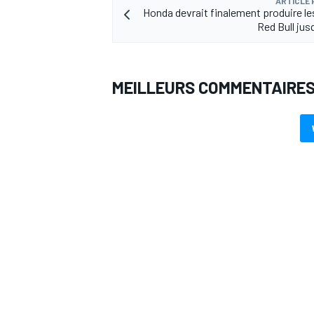
ARTICLE
Honda devrait finalement produire l
Red Bull jus
MEILLEURS COMMENTAIRE
AUTRES CHAMPIONNATS