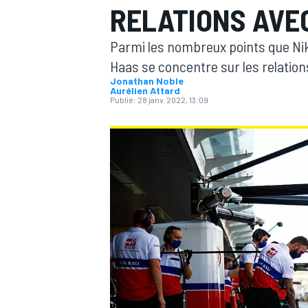
RELATIONS AVE
Parmi les nombreux points que Niki
Haas se concentre sur les relatio
Jonathan Noble
Aurélien Attard
Publié:
28 janv. 2022, 13:09
MOTOGP