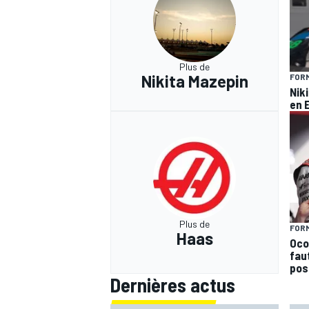
Plus de
Nikita Mazepin
FORM
Niki
en 
Plus de
FORM
Haas
Ocon
faut
pos
Dernières actus