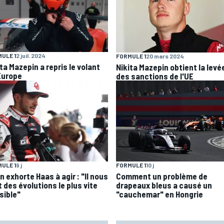
ULE 1
2 juil. 2024
FORMULE 1
20 mars 2024
ta Mazepin a repris le volant
Nikita Mazepin obtient la levé
Europe
des sanctions de l'UE
ULE 1
9 j
FORMULE 1
10 j
 exhorte Haas à agir : "Il nous
Comment un problème de
 des évolutions le plus vite
drapeaux bleus a causé un
sible"
"cauchemar" en Hongrie