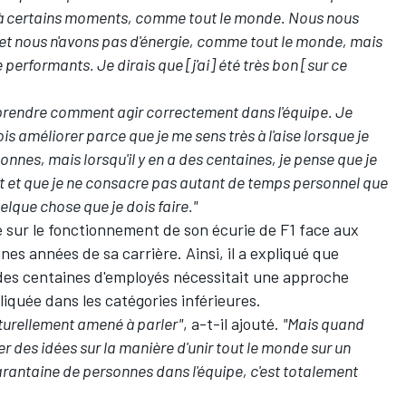
 certains moments, comme tout le monde. Nous nous
et nous n'avons pas d'énergie, comme tout le monde, mais
erformants. Je dirais que [j'ai] été très bon [sur ce
t apprendre comment agir correctement dans l'équipe. Je
s améliorer parce que je me sens très à l'aise lorsque je
sonnes, mais lorsqu'il y en a des centaines, je pense que je
ut et que je ne consacre pas autant de temps personnel que
elque chose que je dois faire."
é sur le fonctionnement de son écurie de F1 face aux
nes années de sa carrière. Ainsi, il a expliqué que
des centaines d'employés nécessitait une approche
iquée dans les catégories inférieures.
aturellement amené à parler"
, a-t-il ajouté.
"Mais quand
er des idées sur la manière d'unir tout le monde sur un
uarantaine de personnes dans l'équipe, c'est totalement