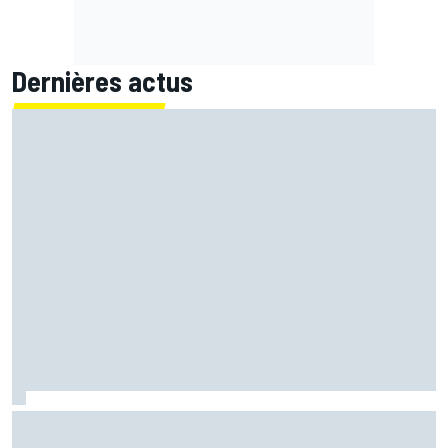
Dernières actus
Mika Häkkinen a hésité à revenir en F1 après avoir failli
mourir