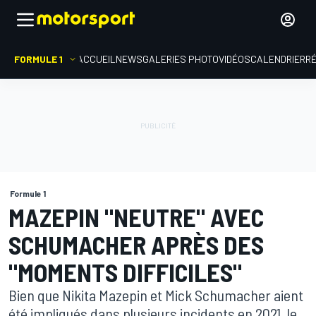
FORMULE 1
ACCUEIL
NEWS
GALERIES PHOTO
VIDÉOS
CALENDRIER
R
Formule 1
MAZEPIN "NEUTRE" AVEC
SCHUMACHER APRÈS DES
"MOMENTS DIFFICILES"
Bien que Nikita Mazepin et Mick Schumacher aient
été impliqués dans plusieurs incidents en 2021, le