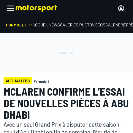
FORMULE 1
ACCUEIL
NEWS
GALERIES PHOTO
VIDÉOS
CALENDRIER
R
ACTUALITÉS
Formule 1
MCLAREN CONFIRME L’ESSAI
DE NOUVELLES PIÈCES À ABU
DHABI
Avec un seul Grand Prix à disputer cette saison,
celui d’Abu Dhabi en fin de semaine, l’écurie de