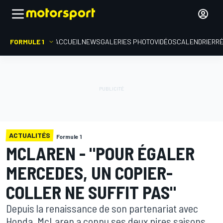
FORMULE 1
ACCUEIL
NEWS
GALERIES PHOTO
VIDÉOS
CALENDRIER
R
ACTUALITÉS
Formule 1
MCLAREN - "POUR ÉGALER
MERCEDES, UN COPIER-
COLLER NE SUFFIT PAS"
Depuis la renaissance de son partenariat avec
Honda, McLaren a connu ses deux pires saisons