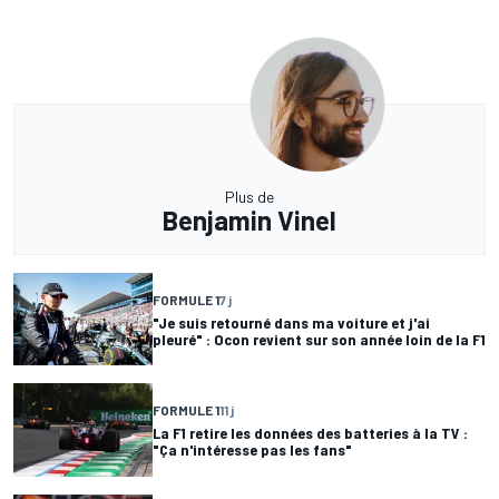
Plus de
Benjamin Vinel
FORMULE 1
7 j
"Je suis retourné dans ma voiture et j'ai
pleuré" : Ocon revient sur son année loin de la F1
FORMULE 1
11 j
La F1 retire les données des batteries à la TV :
"Ça n'intéresse pas les fans"