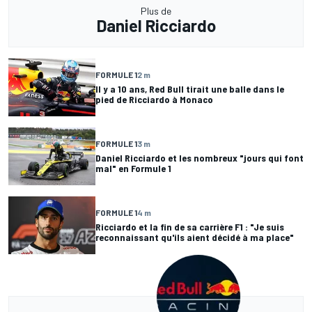
Plus de
Daniel Ricciardo
FORMULE 1
2 m
Il y a 10 ans, Red Bull tirait une balle dans le
pied de Ricciardo à Monaco
FORMULE 1
3 m
Daniel Ricciardo et les nombreux "jours qui font
mal" en Formule 1
FORMULE 1
4 m
Ricciardo et la fin de sa carrière F1 : "Je suis
reconnaissant qu'ils aient décidé à ma place"