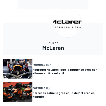
Plus de
McLaren
FORMULE 1
16 h
Pourquoi McLaren joue la prudence avec son
aileron arrière rotatif
FORMULE 1
2 j
Mercedes salue le gros coup de McLaren en
Hongrie