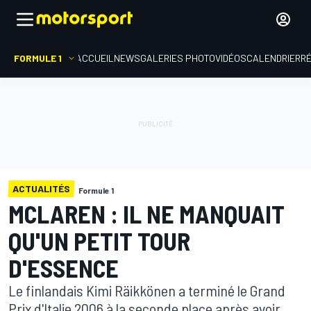
FORMULE 1
ACCUEIL
NEWS
GALERIES PHOTO
VIDÉOS
CALENDRIER
R
ACTUALITÉS
Formule 1
MCLAREN : IL NE MANQUAIT
QU'UN PETIT TOUR
D'ESSENCE
Le finlandais Kimi Räikkönen a terminé le Grand
Prix d'Italie 2006 à la seconde place après avoir