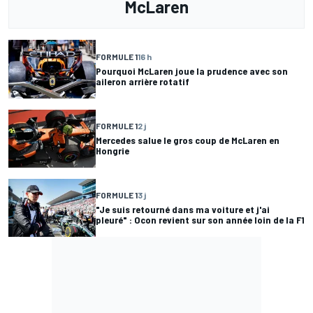
McLaren
FORMULE 1
16 h
Pourquoi McLaren joue la prudence avec son
aileron arrière rotatif
FORMULE 1
2 j
Mercedes salue le gros coup de McLaren en
Hongrie
FORMULE 1
3 j
"Je suis retourné dans ma voiture et j'ai
pleuré" : Ocon revient sur son année loin de la F1