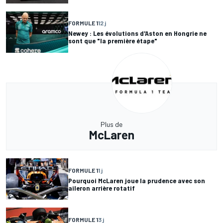
FORMULE 1
12 j
Newey : Les évolutions d'Aston en Hongrie ne
sont que "la première étape"
Plus de
McLaren
FORMULE 1
1 j
Pourquoi McLaren joue la prudence avec son
aileron arrière rotatif
FORMULE 1
3 j