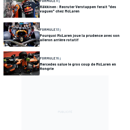
FORMULE 1
1 j
Häkkinen : Recruter Verstappen ferait "des
vagues" chez McLaren
FORMULE 1
3 j
Pourquoi McLaren joue la prudence avec son
aileron arrière rotatif
FORMULE 1
5 j
Mercedes salue le gros coup de McLaren en
Hongrie