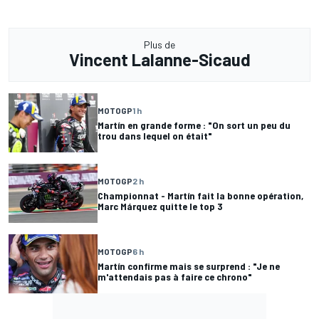
Plus de
Vincent Lalanne-Sicaud
MOTOGP
1 h
Martín en grande forme : "On sort un peu du
trou dans lequel on était"
MOTOGP
2 h
Championnat - Martín fait la bonne opération,
Marc Márquez quitte le top 3
MOTOGP
6 h
Martín confirme mais se surprend : "Je ne
m'attendais pas à faire ce chrono"