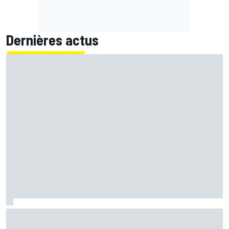
Dernières actus
Marc Márquez démuni face à sa perte de rythme : "Nous
n'avions jamais connu ça"