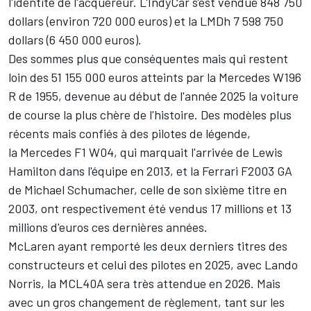
l'identité de l'acquéreur. L'IndyCar s'est vendue 848
750
dollars (environ 720
000 euros) et la LMDh 7
598
750
dollars (6
450
000 euros).
Des sommes plus que conséquentes mais qui restent
loin des 51
155
000 euros
atteints par la Mercedes W196
R de 1955
, devenue au début de l'année 2025 la voiture
de course la plus chère de l'histoire. Des modèles plus
récents mais confiés à des pilotes de légende,
la Mercedes F1 W04, qui marquait l'arrivée de
Lewis
Hamilton
dans l'équipe en 2013, et la Ferrari F2003 GA
de
Michael Schumacher
, celle de son sixième titre en
2003, ont respectivement été vendus 17 millions et 13
millions d'euros ces dernières années.
McLaren ayant remporté les deux derniers titres des
constructeurs et celui des pilotes en 2025, avec
Lando
Norris
, la MCL40A sera très attendue en 2026. Mais
avec un gros changement de règlement, tant sur les