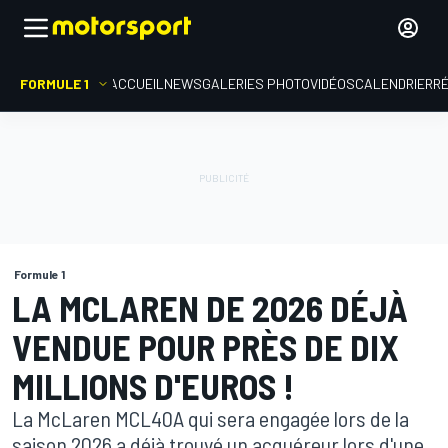
FORMULE 1
ACCUEIL
NEWS
GALERIES PHOTO
VIDÉOS
CALENDRIER
R
Formule 1
LA MCLAREN DE 2026 DÉJÀ
VENDUE POUR PRÈS DE DIX
MILLIONS D'EUROS !
La McLaren MCL40A qui sera engagée lors de la
saison 2026 a déjà trouvé un acquéreur lors d'une