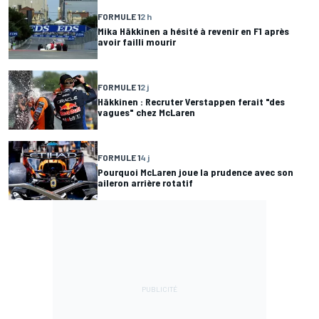
FORMULE 1
2 h
Mika Häkkinen a hésité à revenir en F1 après
avoir failli mourir
FORMULE 1
2 j
Häkkinen : Recruter Verstappen ferait "des
vagues" chez McLaren
FORMULE 1
4 j
Pourquoi McLaren joue la prudence avec son
aileron arrière rotatif