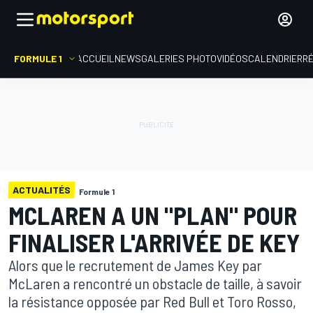
FORMULE 1
ACCUEIL
NEWS
GALERIES PHOTO
VIDÉOS
CALENDRIER
R
ACTUALITÉS
Formule 1
MCLAREN A UN "PLAN" POUR
FINALISER L'ARRIVÉE DE KEY
Alors que le recrutement de James Key par
McLaren a rencontré un obstacle de taille, à savoir
la résistance opposée par Red Bull et Toro Rosso,