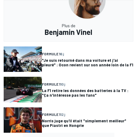
Plus de
Benjamin Vinel
FORMULE 1
6 j
"Je suis retourné dans ma voiture et j'ai
pleuré" : Ocon revient sur son année loin de la F1
FORMULE 1
10 j
La F1 retire les données des batteries à la TV :
"Ça n'intéresse pas les fans"
FORMULE 1
12 j
Norris juge qu'il était "simplement meilleur"
que Piastri en Hongrie