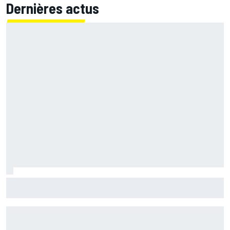
Dernières actus
Ferrari F2002 : une domination parfois ternie par les
polémiques