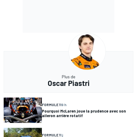
Plus de
Oscar Piastri
FORMULE 1
19 h
Pourquoi McLaren joue la prudence avec son
aileron arrière rotatif
FORMULE 1
1 j