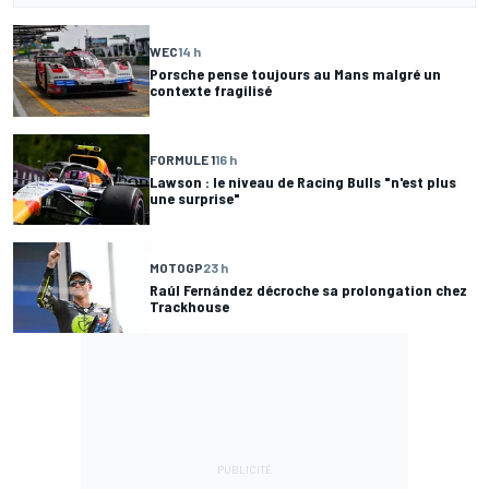
WEC
14 h
Porsche pense toujours au Mans malgré un
contexte fragilisé
FORMULE 1
16 h
Lawson : le niveau de Racing Bulls "n'est plus
une surprise"
MOTOGP
23 h
Raúl Fernández décroche sa prolongation chez
Trackhouse