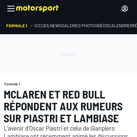
FORMULE 1
ACCUEIL
NEWS
GALERIES PHOTO
VIDÉOS
CALENDRIER
R
Formule 1
MCLAREN ET RED BULL
RÉPONDENT AUX RUMEURS
SUR PIASTRI ET LAMBIASE
L'avenir d'Oscar Piastri et celui de Gianpiero
Lambiase ont récemment animé les discussions