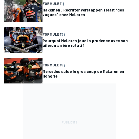
FORMULE 1
1 j
Häkkinen : Recruter Verstappen ferait "des
vagues" chez McLaren
FORMULE 1
3 j
Pourquoi McLaren joue la prudence avec son
aileron arrière rotatif
FORMULE 1
5 j
Mercedes salue le gros coup de McLaren en
Hongrie