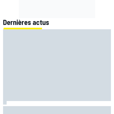
Dernières actus
Quartararo toujours en difficulté : "Je suis très tendu sur
la moto"