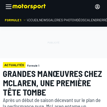
FORMULE 1
ACCUEIL
NEWS
GALERIES PHOTO
VIDÉOS
CALENDRIER
R
ACTUALITÉS
Formule 1
GRANDES MANŒUVRES CHEZ
MCLAREN, UNE PREMIÈRE
TÊTE TOMBE
Après un début de saison décevant sur le plan de
la performance pure, McLaren entame un