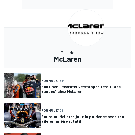
Plus de
McLaren
FORMULE 1
8 h
Häkkinen : Recruter Verstappen ferait "des
vagues" chez McLaren
FORMULE 1
2 j
Pourquoi McLaren joue la prudence avec son
aileron arrière rotatif