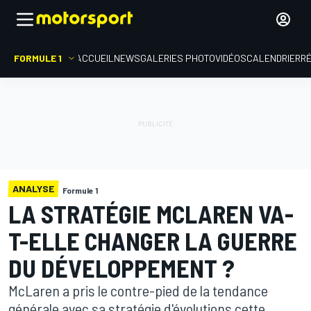
FORMULE 1
ACCUEIL
NEWS
GALERIES PHOTO
VIDÉOS
CALENDRIER
R
ANALYSE
Formule 1
LA STRATÉGIE MCLAREN VA-
T-ELLE CHANGER LA GUERRE
DU DÉVELOPPEMENT ?
McLaren a pris le contre-pied de la tendance
générale avec sa stratégie d'évolutions cette