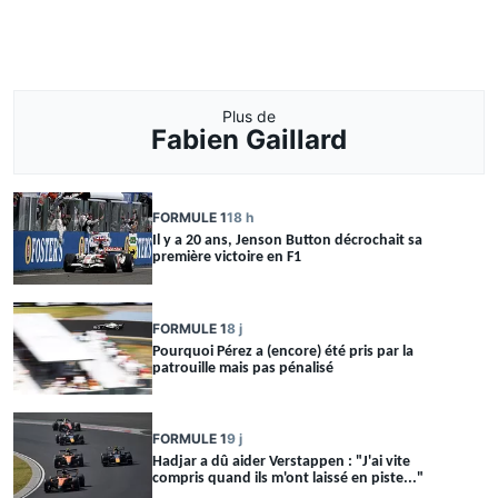
Plus de
Fabien Gaillard
FORMULE 1
18 h
Il y a 20 ans, Jenson Button décrochait sa
première victoire en F1
FORMULE 1
8 j
Pourquoi Pérez a (encore) été pris par la
patrouille mais pas pénalisé
FORMULE 1
9 j
Hadjar a dû aider Verstappen : "J'ai vite
compris quand ils m'ont laissé en piste..."