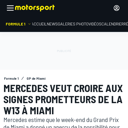
FORMULE 1
ACCUEIL
NEWS
GALERIES PHOTO
VIDÉOS
CALENDRIER
R
Formule 1
GP de Miami
MERCEDES VEUT CROIRE AUX
SIGNES PROMETTEURS DE LA
W13 À MIAMI
Mercedes estime que le week-end du Grand Prix
de Miami a donné un aperçu de la possibilité pour