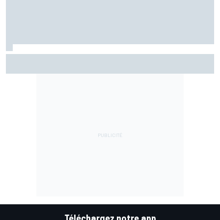
Martín reconnaît une erreur au départ : "J'ai été trop
optimiste"
Téléchargez notre app