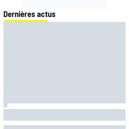
Dernières actus
Quartararo pénalisé à cause d'un souci pour surveiller la
pression !