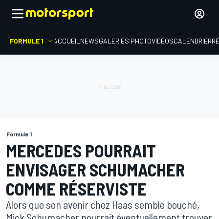
FORMULE 1
ACCUEIL
NEWS
GALERIES PHOTO
VIDÉOS
CALENDRIER
R
Formule 1
MERCEDES POURRAIT
ENVISAGER SCHUMACHER
COMME RÉSERVISTE
Alors que son avenir chez Haas semble bouché,
Mick Schumacher pourrait éventuellement trouver