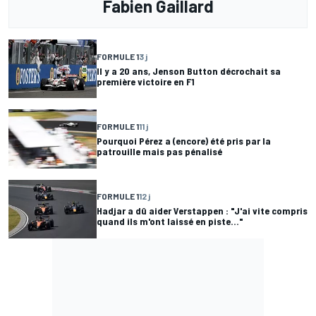
Fabien Gaillard
FORMULE 1
3 j
Il y a 20 ans, Jenson Button décrochait sa
première victoire en F1
FORMULE 1
11 j
Pourquoi Pérez a (encore) été pris par la
patrouille mais pas pénalisé
FORMULE 1
12 j
Hadjar a dû aider Verstappen : "J'ai vite compris
quand ils m'ont laissé en piste..."