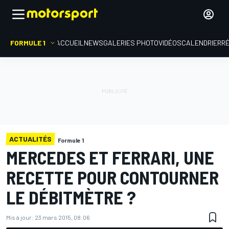
FORMULE 1
ACCUEIL
NEWS
GALERIES PHOTO
VIDÉOS
CALENDRIER
R
ACTUALITÉS
Formule 1
MERCEDES ET FERRARI, UNE
RECETTE POUR CONTOURNER
LE DÉBITMÈTRE ?
Mis à jour:
23 mars 2015, 08:06