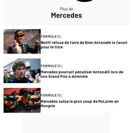
Plus de
Mercedes
FORMULE 1
1 j
Wolff refuse de faire de Kimi Antonelli le favori
pour le titre
FORMULE 1
2 j
Mercedes pourrait pénaliser Antonelli lors de
son Grand Prix à domicile
FORMULE 1
3 j
Mercedes salue le gros coup de McLaren en
Hongrie