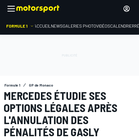
FORMULE 1
ACCUEIL
NEWS
GALERIES PHOTO
VIDÉOS
CALENDRIER
R
Formule 1
GP de Monaco
MERCEDES ÉTUDIE SES
OPTIONS LÉGALES APRÈS
L'ANNULATION DES
PÉNALITÉS DE GASLY