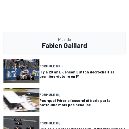
Plus de
Fabien Gaillard
FORMULE 1
13 h
Il y a 20 ans, Jenson Button décrochait sa
première victoire en F1
FORMULE 1
8 j
Pourquoi Pérez a (encore) été pris par la
patrouille mais pas pénalisé
FORMULE 1
9 j
Hadjar a dû aider Verstappen : "J'ai vite compris