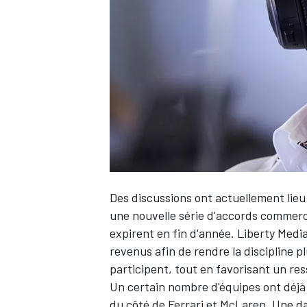
WRC
Des discussions ont actuellement lieu
une nouvelle série d'accords commerc
expirent en fin d'année. Liberty Medi
WEC
revenus afin de rendre la discipline pl
participent, tout en favorisant un re
Un certain nombre d'équipes ont déjà
du côté de Ferrari et McLaren. Une dat