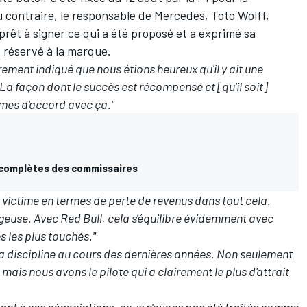
 contraire, le responsable de Mercedes, Toto Wolff,
prêt à signer ce qui a été proposé et a exprimé sa
t réservé à la marque.
ment indiqué que nous étions heureux qu'il y ait une
 La façon dont le succès est récompensé et [qu'il soit]
mes d'accord avec ça."
ns complètes des commissaires
 victime en termes de perte de revenus dans tout cela.
geuse. Avec Red Bull, cela s'équilibre évidemment avec
 les plus touchés."
a discipline au cours des dernières années. Non seulement
 mais nous avons le pilote qui a clairement le plus d'attrait
pant à ces négociations, nous n'avons pas été traités comme