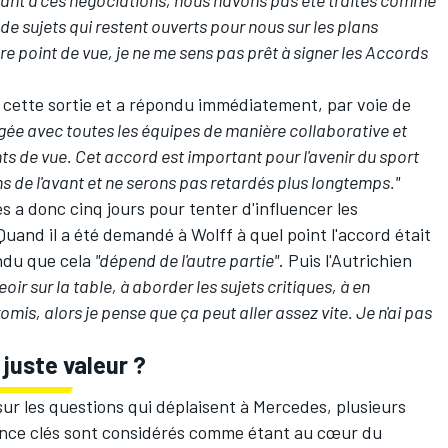
s de sujets qui restent ouverts pour nous sur les plans
re point de vue, je ne me sens pas prêt à signer les Accords
 cette sortie et a répondu immédiatement, par voie de
agée avec toutes les équipes de manière collaborative et
nts de vue. Cet accord est important pour l'avenir du sport
s de l'avant et ne serons pas retardés plus longtemps."
s a donc cinq jours pour tenter d'influencer les
uand il a été demandé à Wolff à quel point l'accord était
pondu que cela
"dépend de l'autre partie"
. Puis l'Autrichien
oir sur la table, à aborder les sujets critiques, à en
omis, alors je pense que ça peut aller assez vite. Je n'ai pas
juste valeur ?
sur les questions qui déplaisent à Mercedes, plusieurs
nce clés sont considérés comme étant au cœur du