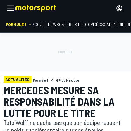
FORMULE 1
ACCUEIL
NEWS
GALERIES PHOTO
VIDÉOS
CALENDRIER
R
ACTUALITÉS
Formule 1
GP du Mexique
MERCEDES MESURE SA
RESPONSABILITÉ DANS LA
LUTTE POUR LE TITRE
Toto Wolff ne cache pas que son équipe ressent
un poids supplémentaire sur ses épaules,